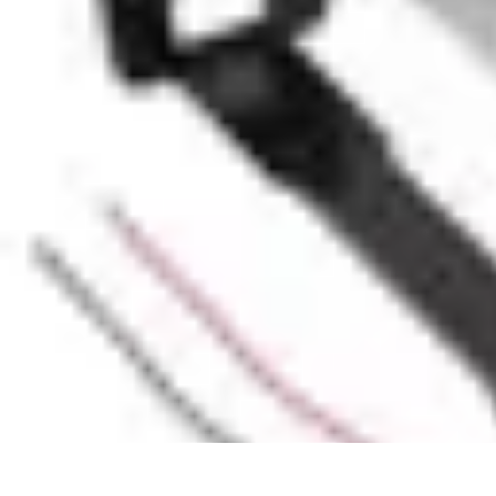
Serrure et Sécurité
Conseils Sécurité
Choix de Serrure
Technologie
Sécurité des serrures
Ch
Serrure et Sécurité