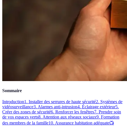
Sommaire
Introduction
1. Installer des serrures de haute sécurité
2. Systèmes de
vidéosurveillance
3. Alarmes anti-intrusion
4. Éclairage extérieur
5.
Créer des zones de sécurité
6. Renforcer les fenêtres
7. Prendre soin
de vos espaces verts
8. Attention aux réseaux sociaux
9. Formation
des membres de la famille
10. Assurance habitation adéquate
📺