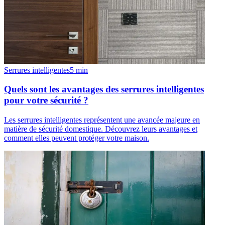
Serrures intelligentes
5
min
Quels sont les avantages des serrures intelligentes
pour votre sécurité ?
Les serrures intelligentes représentent une avancée majeure en
matière de sécurité domestique. Découvrez leurs avantages et
comment elles peuvent protéger votre maison.