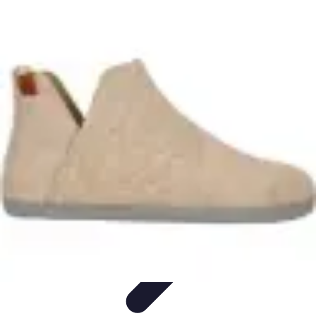
Serrure et Sécurité
Conseils Sécurité
Choix de Serrure
Technologie
Sécurité des
serrures
Choix de serrures
Serrure et Sécurité