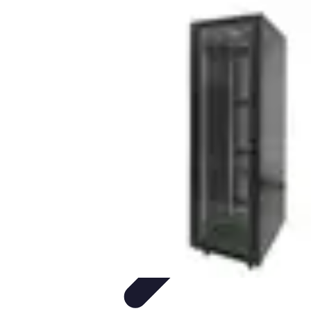
Serrure et Sécurité
Conseils Sécurité
Choix de Serrure
Technologie
Sécurité des
serrures
Choix de serrures
Serrure et Sécurité