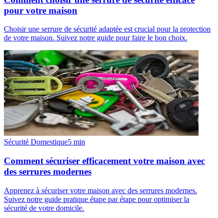
pour votre maison
Choisir une serrure de sécurité adaptée est crucial pour la protection
de votre maison. Suivez notre guide pour faire le bon choix.
Sécurité Domestique
5
min
Comment sécuriser efficacement votre maison avec
des serrures modernes
Apprenez à sécuriser votre maison avec des serrures modernes.
Suivez notre guide pratique étape par étape pour optimiser la
sécurité de votre domicile.