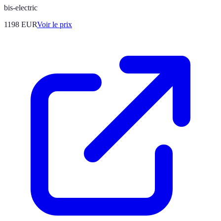
bis-electric
1198
EUR
Voir le prix