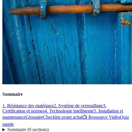
Sommaire
1. Résistance des matériaux
2. Système de verrouillage
3.
Certification et normes
4. Technologie intelligente
5. Installation et
maintenance
Glossaire
Checklist avant achat
📺 Ressource Vidéo
Quiz
rapide
Sommaire
(
9
sections
)