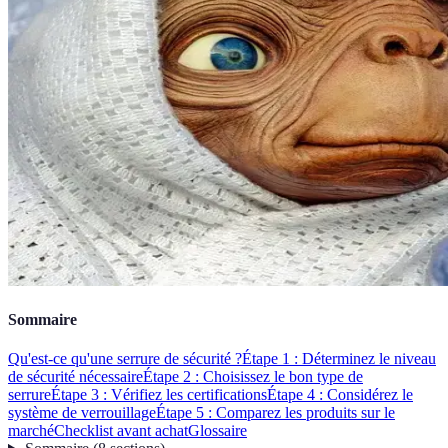
Sommaire
Qu'est-ce qu'une serrure de sécurité ?
Étape 1 : Déterminez le niveau
de sécurité nécessaire
Étape 2 : Choisissez le bon type de
serrure
Étape 3 : Vérifiez les certifications
Étape 4 : Considérez le
système de verrouillage
Étape 5 : Comparez les produits sur le
marché
Checklist avant achat
Glossaire