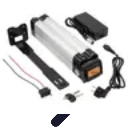
Serrure et Sécurité
Conseils Sécurité
Choix de Serrure
Technologie
Sécurité des
serrures
Choix de serrures
Serrure et Sécurité