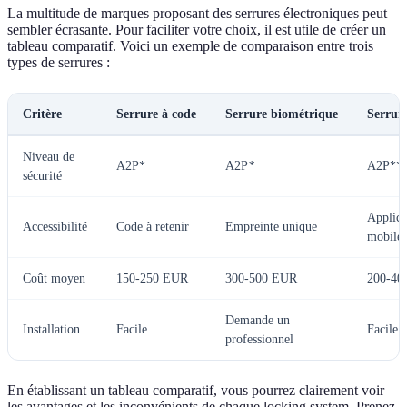
La multitude de marques proposant des serrures électroniques peut
sembler écrasante. Pour faciliter votre choix, il est utile de créer un
tableau comparatif. Voici un exemple de comparaison entre trois
types de serrures :
Critère
Serrure à code
Serrure biométrique
Serrur
Niveau de
A2P*
A2P
*
A2P**
sécurité
Applica
Accessibilité
Code à retenir
Empreinte unique
mobile
Coût moyen
150-250 EUR
300-500 EUR
200-40
Demande un
Installation
Facile
Facile
professionnel
En établissant un tableau comparatif, vous pourrez clairement voir
les avantages et les inconvénients de chaque locking system. Prenez