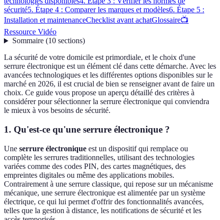
technologies disponibles
4. Étape 3 : Vérifier les normes de
sécurité
5. Étape 4 : Comparer les marques et modèles
6. Étape 5 :
Installation et maintenance
Checklist avant achat
Glossaire
📺
Ressource Vidéo
Sommaire
(
10
sections
)
La sécurité de votre domicile est primordiale, et le choix d'une
serrure électronique est un élément clé dans cette démarche. Avec les
avancées technologiques et les différentes options disponibles sur le
marché en 2026, il est crucial de bien se renseigner avant de faire un
choix. Ce guide vous propose un aperçu détaillé des critères à
considérer pour sélectionner la serrure électronique qui conviendra
le mieux à vos besoins de sécurité.
1. Qu'est-ce qu'une serrure électronique ?
Une
serrure électronique
est un dispositif qui remplace ou
complète les serrures traditionnelles, utilisant des technologies
variées comme des codes PIN, des cartes magnétiques, des
empreintes digitales ou même des applications mobiles.
Contrairement à une serrure classique, qui repose sur un mécanisme
mécanique, une serrure électronique est alimentée par un système
électrique, ce qui lui permet d'offrir des fonctionnalités avancées,
telles que la gestion à distance, les notifications de sécurité et les
accès temporisés.