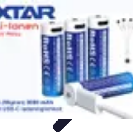
Serrure et Sécurité
Conseils Sécurité
Choix de Serrure
Technologie
Sécurité des
serrures
Choix de serrures
Serrure et Sécurité