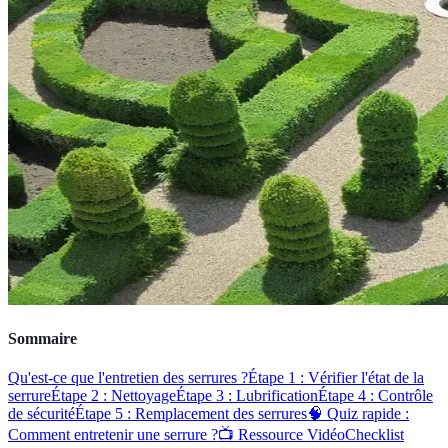
Sommaire
Qu'est-ce que l'entretien des serrures ?
Étape 1 : Vérifier l'état de la
serrure
Étape 2 : Nettoyage
Étape 3 : Lubrification
Étape 4 : Contrôle
de sécurité
Étape 5 : Remplacement des serrures
🧠 Quiz rapide :
Comment entretenir une serrure ?
📺 Ressource Vidéo
Checklist