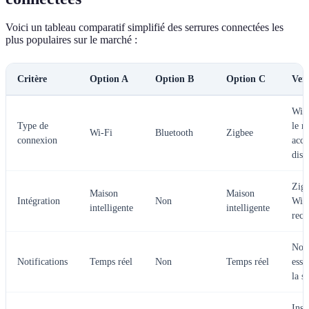
Voici un tableau comparatif simplifié des serrures connectées les
plus populaires sur le marché :
Critère
Option A
Option B
Option C
Ver
Wi-F
Type de
le m
Wi-Fi
Bluetooth
Zigbee
connexion
accè
dist
Zigb
Maison
Maison
Intégration
Non
Wi-F
intelligente
intelligente
rec
Noti
Notifications
Temps réel
Non
Temps réel
esse
la s
Inst