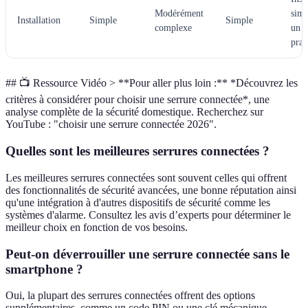
Modérément
simp
Installation
Simple
Simple
complexe
un u
prat
## 📺 Ressource Vidéo > **Pour aller plus loin :** *Découvrez les
critères à considérer pour choisir une serrure connectée*, une
analyse complète de la sécurité domestique. Recherchez sur
YouTube : "choisir une serrure connectée 2026".
Quelles sont les meilleures serrures connectées ?
Les meilleures serrures connectées sont souvent celles qui offrent
des fonctionnalités de sécurité avancées, une bonne réputation ainsi
qu'une intégration à d'autres dispositifs de sécurité comme les
systèmes d'alarme. Consultez les avis d’experts pour déterminer le
meilleur choix en fonction de vos besoins.
Peut-on déverrouiller une serrure connectée sans le
smartphone ?
Oui, la plupart des serrures connectées offrent des options
supplémentaires, comme un code PIN ou une clé mécanique,