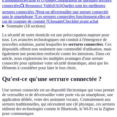
d'installation
Sécurité et cryptage
Comparaison de quelques serrures
connectées
📺 Ressource Vidéo
FAQ
Quelles sont les meilleures
serrures connectées ?
Peut-on déverrouiller une serrure connectée
sans le smartphone ?
Les serrures connectées fonctionnent-elles en
cas de coupure de courant ?
Glossaire
Checklist avant achat
Sommaire
(
18
sections
)
La sécurité de notre domicile est une préoccupation majeure pour
tous. Les avancées technologiques ont conduit à l'émergence de
nouvelles solutions, parmi lesquelles les
serrures connectées
. Ces
dispositifs offrent non seulement une commodité d'utilisation, mais
également une protection renforcée contre les intrusions. Dans cet
article, nous explorerons les multiples avantages d'une serrure
connectée pour optimiser votre sécurité domestique, ainsi que les
éléments à considérer pour faire le bon choix.
Qu'est-ce qu'une serrure connectée ?
Une serrure connectée est un dispositif électronique qui vous permet
de verrouiller et de déverrouiller votre porte via un smartphone, une
application dédiée, voire des assistants vocaux. Contrairement aux
serrures traditionnelles, qui nécessitent une clé physique, ces serrures
utilisent des technologies comme le Bluetooth, le Wi-Fi ou la Zigbee
pour communiquer.