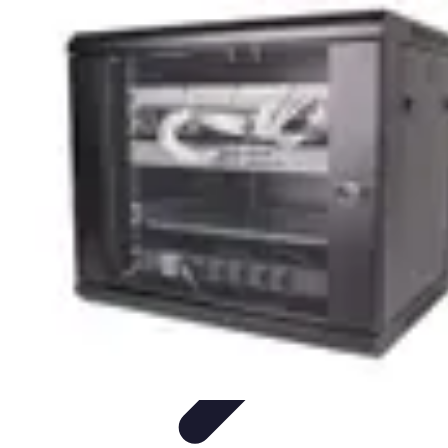
Serrure et Sécurité
Conseils Sécurité
Choix de Serrure
Technologie
Sécurité des
serrures
Choix de serrures
Serrure et Sécurité