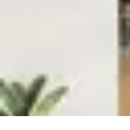
Serrure et Sécurité
Conseils Sécurité
Choix de Serrure
Technologie
Sécurité des serrures
Ch
Serrure et Sécurité