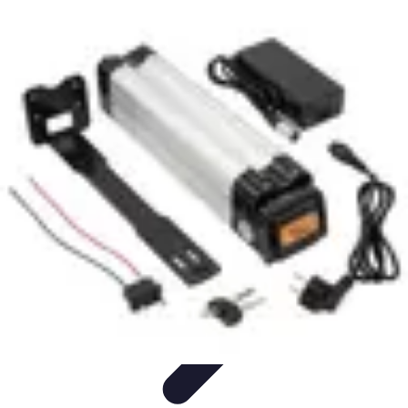
Serrure et Sécurité
Conseils Sécurité
Choix de Serrure
Technologie
Sécurité des
serrures
Choix de serrures
Serrure et Sécurité