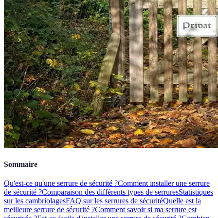
Sommaire
Qu'est-ce qu'une serrure de sécurité ?
Comment installer une serrure
de sécurité ?
Comparaison des différents types de serrures
Statistiques
sur les cambriolages
FAQ sur les serrures de sécurité
Quelle est la
meilleure serrure de sécurité ?
Comment savoir si ma serrure est