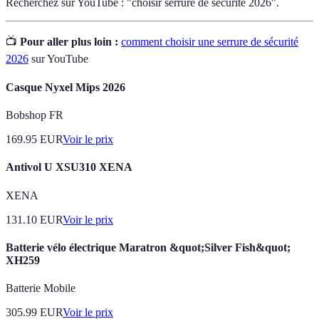
Recherchez sur YouTube : "choisir serrure de sécurité 2026".
📺
Pour aller plus loin :
comment choisir une serrure de sécurité
2026
sur YouTube
Casque Nyxel Mips 2026
Bobshop FR
169.95
EUR
Voir le prix
Antivol U XSU310 XENA
XENA
131.10
EUR
Voir le prix
Batterie vélo électrique Maratron &quot;Silver Fish&quot;
XH259
Batterie Mobile
305.99
EUR
Voir le prix