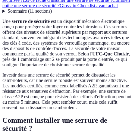
sécurisée ?
Est-ce facile d'installer une serrure de sécurité ?
Combien
coûte une serrure de sécurité ?
Glossaire
Checklist avant achat
Sommaire
(
11
sections
)
Une
serrure de sécurité
est un dispositif mécanico-électronique
conçu pour protéger votre foyer contre les intrusions. Ces serrures
offrent des niveaux de sécurité supérieurs par rapport aux serrures
standard, souvent en intégrant des technologies avancées telles que
des clés à code, des systèmes de verrouillage numérique, ou encore
des dispositifs de contrôle d'accès. La sécurité de votre maison
commence par la qualité de son verrou. Selon l'
UFC-Que Choisir
,
près de 1 cambriolage sur 2 se produit par la porte d'entrée, ce qui
souligne l'importance de choisir une serrure de qualité.
Investir dans une serrure de sécurité permet de dissuader les
cambrioleurs, car une serrure robuste est souvent moins attractive.
Les modèles certifiés, comme ceux labellisés A2P, garantissent une
résistance aux tentatives d'effraction. Par exemple, une serrure de
classe A2P est conçue pour résister à des efforts d'effraction pendant
au moins 5 minutes. Cela peut sembler court, mais cela suffit
souvent pour dissuader un cambrioleur.
Comment installer une serrure de
sécurité ?