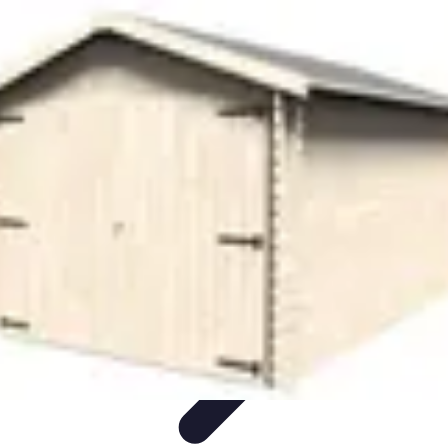
Serrure et Sécurité
Conseils Sécurité
Choix de Serrure
Technologie
Sécurité des
serrures
Choix de serrures
Serrure et Sécurité