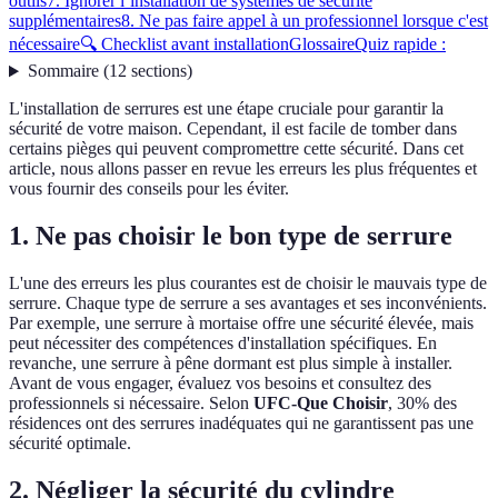
outils
7. Ignorer l’installation de systèmes de sécurité
supplémentaires
8. Ne pas faire appel à un professionnel lorsque c'est
nécessaire
🔍 Checklist avant installation
Glossaire
Quiz rapide :
Sommaire
(
12
sections
)
L'installation de serrures est une étape cruciale pour garantir la
sécurité de votre maison. Cependant, il est facile de tomber dans
certains pièges qui peuvent compromettre cette sécurité. Dans cet
article, nous allons passer en revue les erreurs les plus fréquentes et
vous fournir des conseils pour les éviter.
1. Ne pas choisir le bon type de serrure
L'une des erreurs les plus courantes est de choisir le mauvais type de
serrure. Chaque type de serrure a ses avantages et ses inconvénients.
Par exemple, une serrure à mortaise offre une sécurité élevée, mais
peut nécessiter des compétences d'installation spécifiques. En
revanche, une serrure à pêne dormant est plus simple à installer.
Avant de vous engager, évaluez vos besoins et consultez des
professionnels si nécessaire. Selon
UFC-Que Choisir
, 30% des
résidences ont des serrures inadéquates qui ne garantissent pas une
sécurité optimale.
2. Négliger la sécurité du cylindre