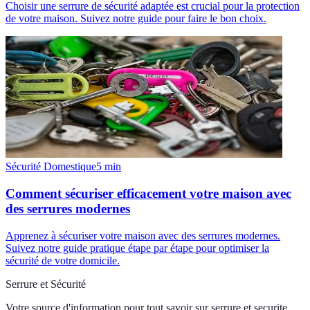
Choisir une serrure de sécurité adaptée est crucial pour la protection
de votre maison. Suivez notre guide pour faire le bon choix.
Sécurité Domestique
5
min
Comment sécuriser efficacement votre maison avec
des serrures modernes
Apprenez à sécuriser votre maison avec des serrures modernes.
Suivez notre guide pratique étape par étape pour optimiser la
sécurité de votre domicile.
Serrure et Sécurité
Votre source d'information pour tout savoir sur
serrure et securite
.