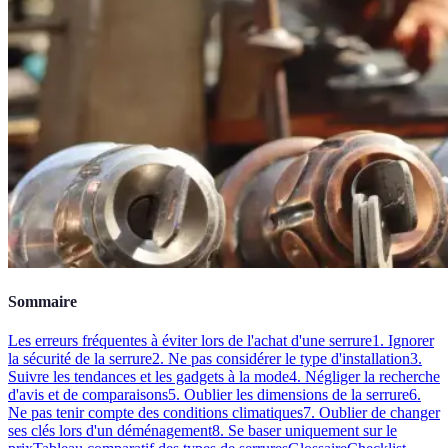
Sommaire
Les erreurs fréquentes à éviter lors de l'achat d'une serrure
1. Ignorer
la sécurité de la serrure
2. Ne pas considérer le type d'installation
3.
Suivre les tendances et les gadgets à la mode
4. Négliger la recherche
d'avis et de comparaisons
5. Oublier les dimensions de la serrure
6.
Ne pas tenir compte des conditions climatiques
7. Oublier de changer
ses clés lors d'un déménagement
8. Se baser uniquement sur le