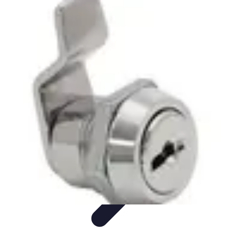
Serrure et Sécurité
Conseils Sécurité
Choix de Serrure
Technologie
Sécurité des
serrures
Choix de serrures
Serrure et Sécurité