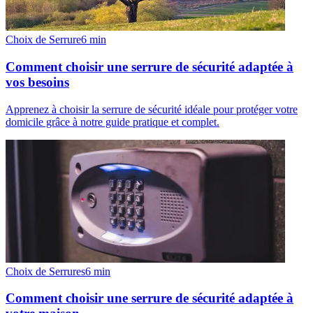
Choix de Serrure
6
min
Comment choisir une serrure de sécurité adaptée à
vos besoins
Apprenez à choisir la serrure de sécurité idéale pour protéger votre
domicile grâce à notre guide pratique et complet.
Choix de Serrures
6
min
Comment choisir une serrure de sécurité adaptée à