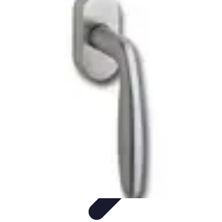
Serrure et Sécurité
Conseils Sécurité
Choix de Serrure
Technologie
Sécurité des
serrures
Choix de serrures
Serrure et Sécurité