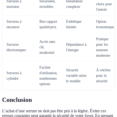
Serrures à
Sécurisées,
Installation
choix pour
mortaise
invisibles
complexe
l'entrée
Serrures à
Bon rapport
Esthétique
Option
encastrer
qualité/prix
limitée
économique
Pratique
Accès sans
Serrures
Dépendance à
pour les
clé,
électroniques
l'énergie
maisons
modernité
modernes
Facilité
Sécurité
À vérifier
Serrures à
d'utilisation,
variable selon
pour la
cylindre
nombreuses
le modèle
sécurité
options
Conclusion
L’achat d’une serrure ne doit pas être pris à la légère. Éviter ces
erreurs courantes peut garantir la sécurité de votre foyer. En prenant