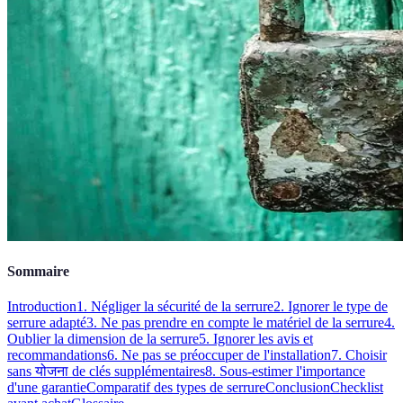
Sommaire
Introduction
1. Négliger la sécurité de la serrure
2. Ignorer le type de
serrure adapté
3. Ne pas prendre en compte le matériel de la serrure
4.
Oublier la dimension de la serrure
5. Ignorer les avis et
recommandations
6. Ne pas se préoccuper de l'installation
7. Choisir
sans योजना de clés supplémentaires
8. Sous-estimer l'importance
d'une garantie
Comparatif des types de serrure
Conclusion
Checklist