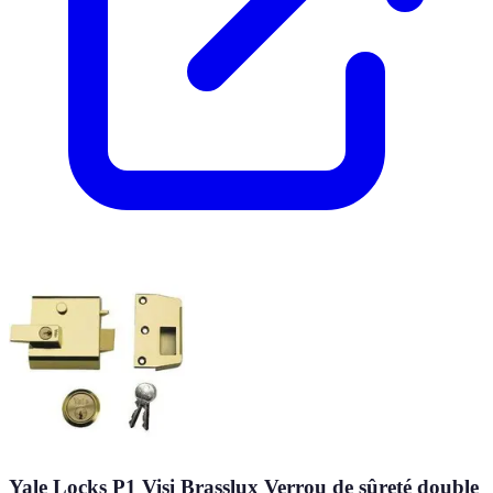
Yale Locks P1 Visi Brasslux Verrou de sûreté double