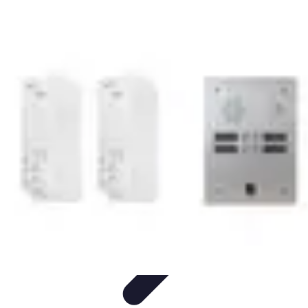
Serrure et Sécurité
Conseils Sécurité
Choix de Serrure
Technologie
Sécurité des
serrures
Choix de serrures
Serrure et Sécurité