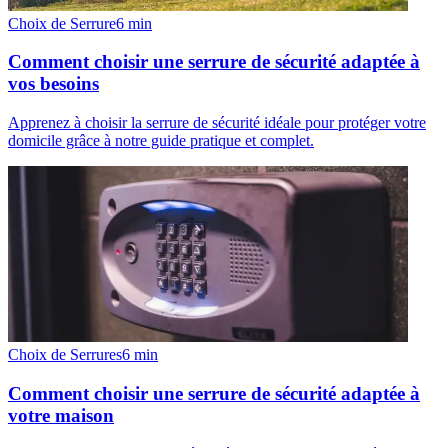
Choix de Serrure
6
min
Comment choisir une serrure de sécurité adaptée à
vos besoins
Apprenez à choisir la serrure de sécurité idéale pour protéger votre
domicile grâce à notre guide pratique et complet.
Choix de Serrures
6
min
Comment choisir une serrure de sécurité adaptée à
votre maison