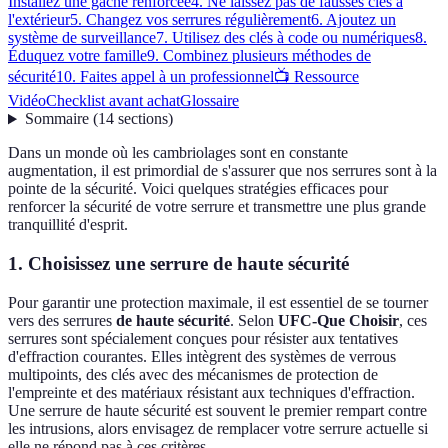
Installez une gâche renforcée
4. Ne laissez pas de fausses clés à
l'extérieur
5. Changez vos serrures régulièrement
6. Ajoutez un
système de surveillance
7. Utilisez des clés à code ou numériques
8.
Éduquez votre famille
9. Combinez plusieurs méthodes de
sécurité
10. Faites appel à un professionnel
📺 Ressource
Vidéo
Checklist avant achat
Glossaire
Sommaire
(
14
sections
)
Dans un monde où les cambriolages sont en constante
augmentation, il est primordial de s'assurer que nos serrures sont à la
pointe de la sécurité. Voici quelques stratégies efficaces pour
renforcer la sécurité de votre serrure et transmettre une plus grande
tranquillité d'esprit.
1. Choisissez une serrure de haute sécurité
Pour garantir une protection maximale, il est essentiel de se tourner
vers des serrures
de haute sécurité
. Selon
UFC-Que Choisir
, ces
serrures sont spécialement conçues pour résister aux tentatives
d'effraction courantes. Elles intègrent des systèmes de verrous
multipoints, des clés avec des mécanismes de protection de
l'empreinte et des matériaux résistant aux techniques d'effraction.
Une serrure de haute sécurité est souvent le premier rempart contre
les intrusions, alors envisagez de remplacer votre serrure actuelle si
elle ne répond pas à ces critères.