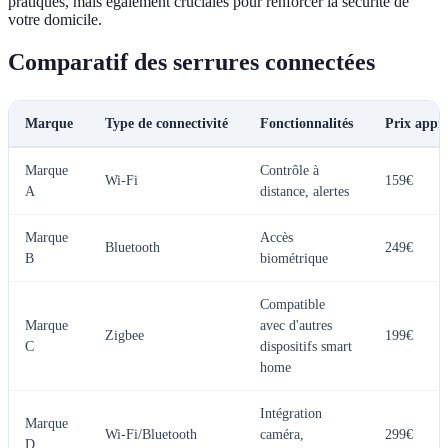
pratiques, mais également cruciales pour renforcer la sécurité de
votre domicile.
Comparatif des serrures connectées
Marque
Type de connectivité
Fonctionnalités
Prix appr
Marque
Contrôle à
Wi-Fi
159€
A
distance, alertes
Marque
Accès
Bluetooth
249€
B
biométrique
Compatible
Marque
avec d'autres
Zigbee
199€
C
dispositifs smart
home
Intégration
Marque
Wi-Fi/Bluetooth
caméra,
299€
D