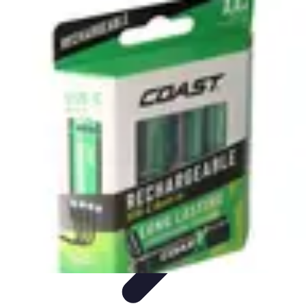
Serrure et Sécurité
Conseils Sécurité
Choix de Serrure
Technologie
Sécurité des
serrures
Choix de serrures
Serrure et Sécurité