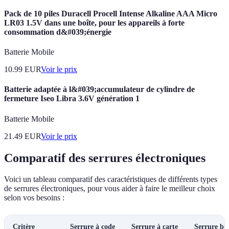
Pack de 10 piles Duracell Procell Intense Alkaline AAA Micro
LR03 1.5V dans une boîte, pour les appareils à forte
consommation d&#039;énergie
Batterie Mobile
10.99
EUR
Voir le prix
Batterie adaptée à l&#039;accumulateur de cylindre de
fermeture Iseo Libra 3.6V génération 1
Batterie Mobile
21.49
EUR
Voir le prix
Comparatif des serrures électroniques
Voici un tableau comparatif des caractéristiques de différents types
de serrures électroniques, pour vous aider à faire le meilleur choix
selon vos besoins :
Critère
Serrure à code
Serrure à carte
Serrure bi