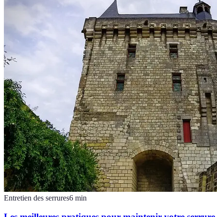
Entretien des serrures
6
min
Les meilleures pratiques pour maintenir votre serrure