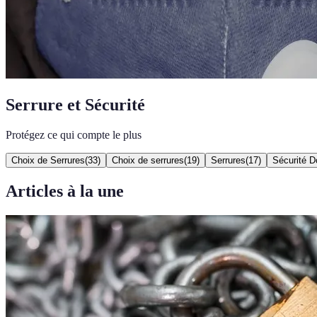
Serrure et Sécurité
Protégez ce qui compte le plus
Choix de Serrures
(
33
)
Choix de serrures
(
19
)
Serrures
(
17
)
Sécurité 
Articles à la une