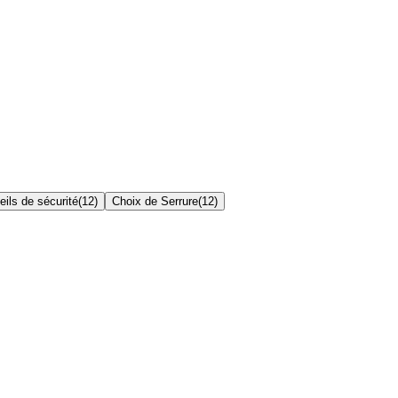
ils de sécurité
(
12
)
Choix de Serrure
(
12
)