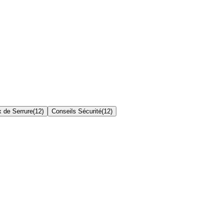
x de Serrure
(
12
)
Conseils Sécurité
(
12
)